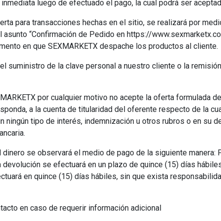
mediata luego de efectuado el pago, la cual podrá ser aceptada
rta para transacciones hechas en el sitio, se realizará por medio
el asunto “Confirmación de Pedido en https://www.sexmarketx.com
omento en que SEXMARKETX despache los productos al cliente.
 el suministro de la clave personal a nuestro cliente o la remisió
ARKETX por cualquier motivo no acepte la oferta formulada de m
sponda, a la cuenta de titularidad del oferente respecto de la cua
in ningún tipo de interés, indemnización u otros rubros o en su d
ancaria.
l dinero se observará el medio de pago de la siguiente manera: 
la devolución se efectuará en un plazo de quince (15) días hábile
efectuará en quince (15) días hábiles, sin que exista responsab
tacto en caso de requerir información adicional