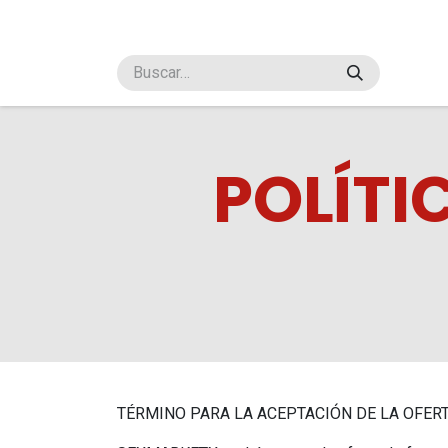
Ir al contenido
Inicio
Tienda
Sobre Nosotros
Contácteno
POLÍTI
TÉRMINO PARA LA ACEPTACIÓN DE LA OFER